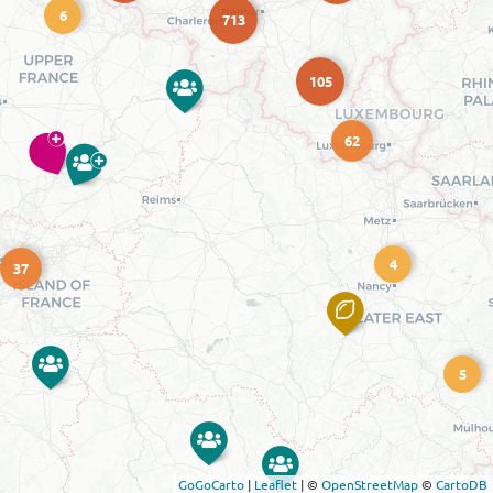
6
713
105
62
4
37
5
GoGoCarto
|
Leaflet
|
©
OpenStreetMap
©
CartoDB