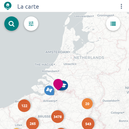
La carte
20
122
3478
265
543